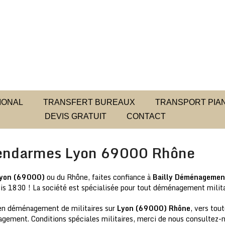
IONAL
TRANSFERT BUREAUX
TRANSPORT PIAN
DEVIS GRATUIT
CONTACT
gendarmes Lyon 69000 Rhône
Lyon (69000)
ou du Rhône, faites confiance à
Bailly Déménagemen
is 1830 ! La société est spécialisée pour tout déménagement mil
s en déménagement de militaires sur
Lyon (69000) Rhône
, vers tou
agement. Conditions spéciales militaires, merci de nous consultez-n