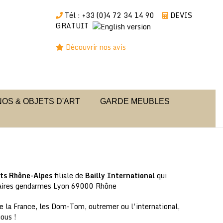
Tél : +33 (0)4 72 34 14 90
DEVIS
GRATUIT
Découvrir nos avis
OS & OBJETS D'ART
GARDE MEUBLES
ts Rhône-Alpes
filiale de
Bailly International
qui
itaires gendarmes Lyon 69000 Rhône
te la France, les Dom-Tom, outremer ou l’international,
ous !