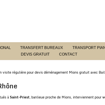
IONAL
TRANSFERT BUREAUX
TRANSPORT PIAN
DEVIS GRATUIT
CONTACT
 visite régulière pour devis déménagement Mions gratuit avec Bail
Rhône
itués à
Saint-Priest
, banlieue proche de Mions, interviennent pour
v