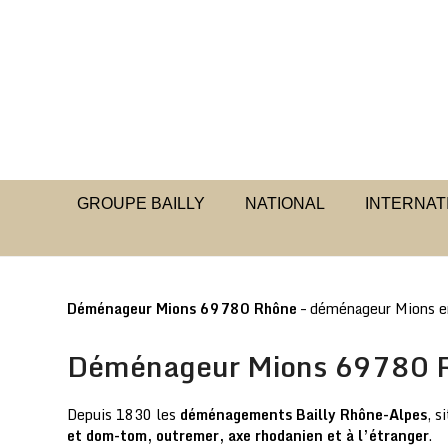
Skip
to
content
GROUPE BAILLY
NATIONAL
INTERNAT
Déménageur Mions 69780 Rhône
– déménageur Mions en
Déménageur Mions 69780 
Depuis 1830 les
déménagements Bailly Rhône-Alpes
, s
et dom-tom, outremer, axe rhodanien et à l’étranger
.