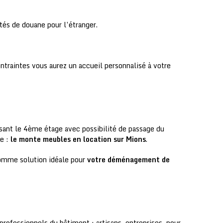
tés de douane pour l’étranger.
ntraintes vous aurez un accueil personnalisé à votre
assant le 4ème étage avec possibilité de passage du
le :
le monte meubles en location sur Mions
.
mme solution idéale pour
votre déménagement de
 professionnels du bâtiment : artisans, entreprises, pour