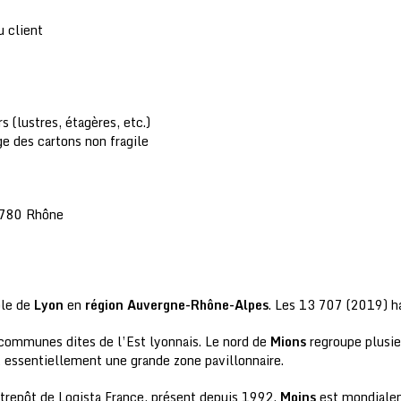
u client
(lustres, étagères, etc.)
e des cartons non fragile
ole de
Lyon
en
région Auvergne-Rhône-Alpes
. Les 13 707 (2019) h
 communes dites de l’Est lyonnais. Le nord de
Mions
regroupe plusieu
 essentiellement une grande zone pavillonnaire.
trepôt de Logista France, présent depuis 1992.
Moins
est mondialem