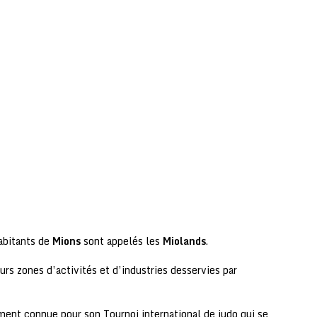
abitants de
Mions
sont appelés les
Miolands
.
rs zones d’activités et d’industries desservies par
ent connue pour son Tournoi international de judo qui se