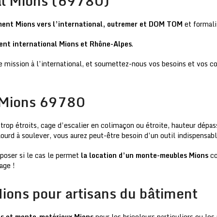
l Mions (69780)
ment Mions vers l’international, outremer et DOM TOM
et formali
nt international Mions et Rhône-Alpes
.
 mission à l’international, et soumettez-nous vos besoins et vos co
 Mions 69780
s trop étroits, cage d’escalier en colimaçon ou étroite, hauteur dép
lourd à soulever, vous aurez peut-être besoin d’un outil indispensab
oser si le cas le permet
la location d’un monte-meubles Mions
co
age !
ons pour artisans du bâtiment
es et monte-matériaux Mions
pour les bricoleurs particuliers ou les