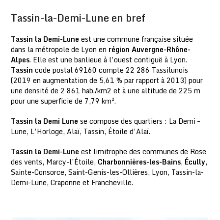
Tassin-la-Demi-Lune en bref
Tassin la Demi-Lune
est une commune française située
dans la métropole de Lyon en
région Auvergne-Rhône-
Alpes
. Elle est une banlieue à l’ouest contiguë à Lyon.
Tassin
code postal 69160 compte 22 286 Tassilunois
(2019 en augmentation de 5,61 % par rapport à 2013) pour
une densité de 2 861 hab./km2 et à une altitude de 225 m
pour une superficie de 7,79 km².
Tassin la Demi Lune
se compose des quartiers : La Demi –
Lune, L’Horloge, Alaï, Tassin, Étoile d’Alaï.
Tassin la Demi-Lune
est limitrophe des communes de Rose
des vents, Marcy-l’Étoile,
Charbonnières-les-Bains
,
Écully
,
Sainte-Consorce, Saint-Genis-les-Ollières, Lyon, Tassin-la-
Demi-Lune, Craponne et Francheville.